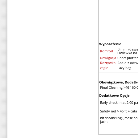
Wyposażenie
Bimini (dasz
Komfort
Owiewka na 
Nawigacja
Chart plotter
Rozrywka
Radio z odt
żagle
Lazy bag
Obowiązkowe, Dodatk
Final Cleaning >46 160,0
Dodatkowe Opcje
Early check in at 2.00 p.
Safety net > 46 ft + cata
kit snorkeling ( mask and
jacht