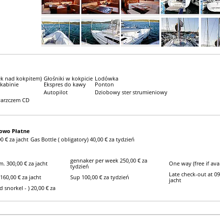
ek nad kokpitem)
Głośniki w kokpicie
Lodówka
kabinie
Ekspres do kawy
Ponton
Autopilot
Dziobowy ster strumieniowy
warzczem CD
owo Płatne
0 € za jacht
Gas Bottle ( obligatory) 40,00 € za tydzień
gennaker per week 250,00 € za
m. 300,00 € za jacht
One way (free if avai
tydzień
Late check-out at 09
 160,00 € za jacht
Sup 100,00 € za tydzień
jacht
 snorkel - ) 20,00 € za