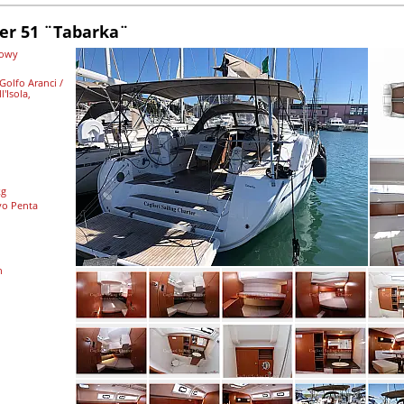
er 51 ¨Tabarka¨
lowy
 Golfo Aranci /
l'Isola,
kg
vo Penta
n