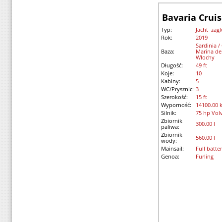
Bavaria Cruis
Typ:
Jacht żag
Rok:
2019
Sardinia /
Baza:
Marina del
Włochy
Długość:
49 ft
Koje:
10
Kabiny:
5
WC/Prysznic:
3
Szerokość:
15 ft
Wyporność:
14100.00 
Silnik:
75 hp Vol
Zbiornik
300.00 l
paliwa:
Zbiornik
560.00 l
wody:
Mainsail:
Full batte
Genoa:
Furling